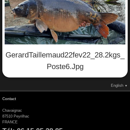
Album
GerardTaillemaud22fev22_28.2kgs_
Poste6.jpg
English
▼
Contact
Chavaignac
87510 Peyrilhac
FRANCE