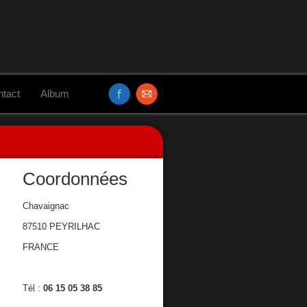
tact
Album
Coordonnées
Chavaignac
87510 PEYRILHAC
FRANCE
Tél :
06 15 05 38 85