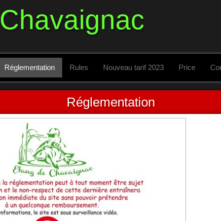
 Chavaignac
Réglementation
Rules
Nouveau tarif 2023
Price
Con
Réglementation