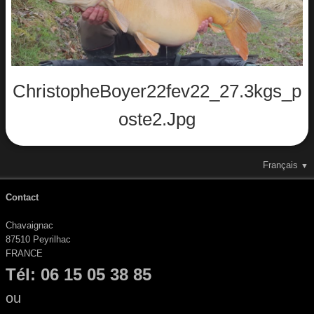
Album
ChristopheBoyer22fev22_27.3kgs_p
Oste2.jpg
Français
▼
Contact
Chavaignac
87510 Peyrilhac
FRANCE
Tél: 06 15 05 38 85
ou