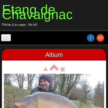
Etang de
Chavaignac
Pêche à la carpe - No kill
Accueil / Home
Album
Les postes
Réglementation
Rules
Nouveau tarif 2023
Price
Contact