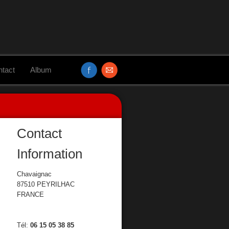
tact
Album
Contact
Information
Chavaignac
87510 PEYRILHAC
FRANCE
Tél:
06 15 05 38 85