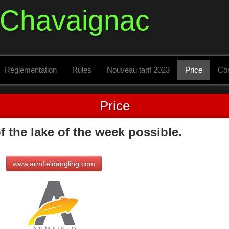
 Chavaignac
Réglementation
Rules
Nouveau tarif 2023
Price
Con
Price
f the lake of the week possible.
www.armfieldangling.com