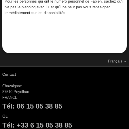
Pour les personnes qui ont le numéro personnel de Fabien, sachez qu'il
n'a pas le planning avec lui et qu'il ne peut pas vous renseigner
immédiatement sur les disponibilités.
Français
▼
Contact
Chavaignac
87510 Peyrilhac
FRANCE
Tél: 06 15 05 38 85
ou
Tél: +33 6 15 05 38 85